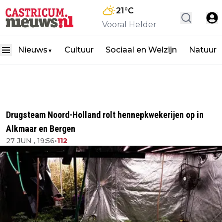
21
°C
Vooral Helder
Nieuws
Cultuur
Sociaal en Welzijn
Natuur
▼
Drugsteam Noord-Holland rolt hennepkwekerijen op in
Alkmaar en Bergen
27 JUN , 19:56
•
112