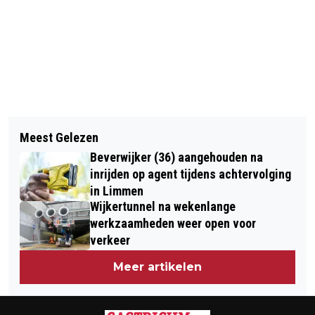
Vorig artikel
Volgend artikel
CANNABIS IN HARIBO-
Meest Gelezen
AUTO KOMT HALF BOVEN TUNNEL
COLASNOEPJES, MEERDERE MENSEN
Beverwijker (36) aangehouden na
TOT STILSTAND NA BOTSING OP A9
ONWEL
inrijden op agent tijdens achtervolging
BIJ BEVERWIJK
in Limmen
Wijkertunnel na wekenlange
werkzaamheden weer open voor
verkeer
Meer artikelen