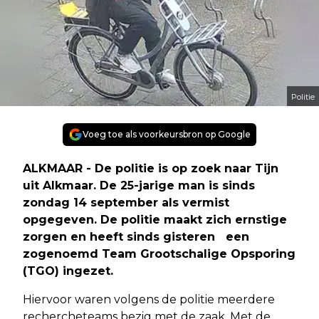
Politie
Voeg toe als voorkeursbron op Google
ALKMAAR - De politie is op zoek naar Tijn
uit Alkmaar. De 25-jarige man is sinds
zondag 14 september als vermist
opgegeven. De politie maakt zich ernstige
zorgen en heeft sinds gisteren een
zogenoemd Team Grootschalige Opsporing
(TGO) ingezet.
Hiervoor waren volgens de politie meerdere
rechercheteams bezig met de zaak. Met de