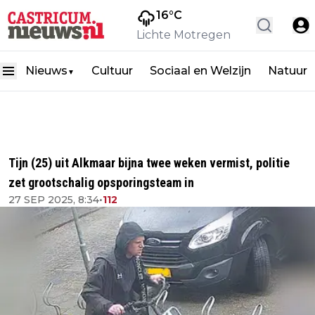
16
°C
Lichte Motregen
Nieuws
Cultuur
Sociaal en Welzijn
Natuur
▼
Tijn (25) uit Alkmaar bijna twee weken vermist, politie
zet grootschalig opsporingsteam in
27 SEP 2025, 8:34
•
112