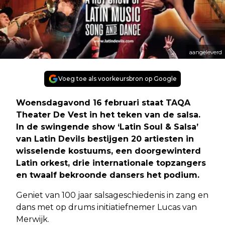
aangeleverd
Voeg toe als voorkeursbron op Google
Woensdagavond 16 februari staat TAQA
Theater De Vest in het teken van de salsa.
In de swingende show ‘Latin Soul & Salsa’
van Latin Devils bestijgen 20 artiesten in
wisselende kostuums, een doorgewinterd
Latin orkest, drie internationale topzangers
en twaalf bekroonde dansers het podium.
Geniet van 100 jaar salsageschiedenis in zang en
dans met op drums initiatiefnemer Lucas van
Merwijk.