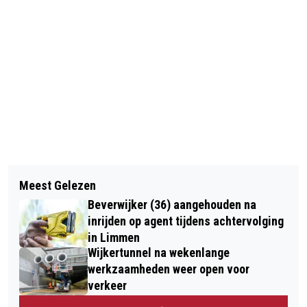
Vorig artikel
Volgend artikel
ANDERSTALIGEN LEREN EN WERKEN
Meest Gelezen
WARMETRUIENDAG: TRUI AAN EN
SUCCESVOL IN DE ZORG
Beverwijker (36) aangehouden na
VERWARMING EN GRAADJE LAGER
inrijden op agent tijdens achtervolging
EFFECTIEF TEGEN CO2-UITSTOOT
in Limmen
Wijkertunnel na wekenlange
werkzaamheden weer open voor
verkeer