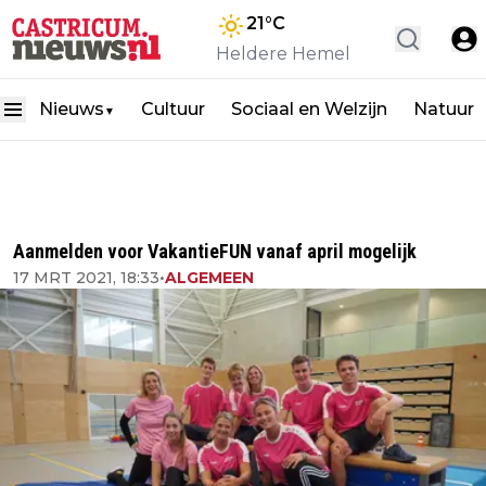
21
°C
Heldere Hemel
Nieuws
Cultuur
Sociaal en Welzijn
Natuur
▼
Aanmelden voor VakantieFUN vanaf april mogelijk
17 MRT 2021, 18:33
•
ALGEMEEN