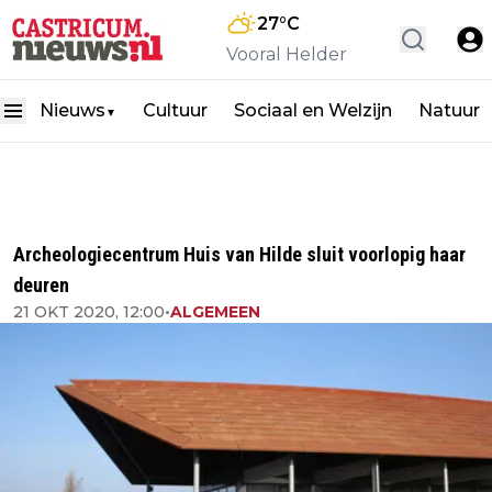
27
°C
Vooral Helder
Nieuws
Cultuur
Sociaal en Welzijn
Natuur
▼
Archeologiecentrum Huis van Hilde sluit voorlopig haar
deuren
21 OKT 2020, 12:00
•
ALGEMEEN