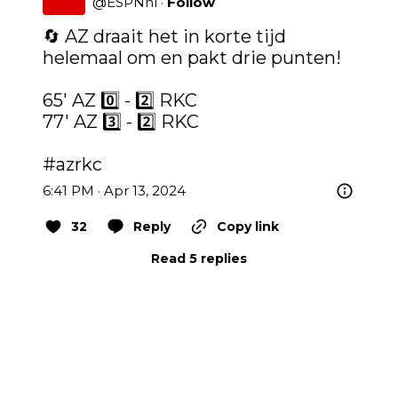
@
ESPNnl
·
Follow
🔄 AZ draait het in korte tijd 
helemaal om en pakt drie punten!

65' AZ 0️⃣ - 2️⃣ RKC

77' AZ 3️⃣ - 2️⃣ RKC

#azrkc
6:41 PM · Apr 13, 2024
32
Reply
Copy link
Read 5 replies