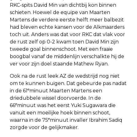
RKC-spits David Min van dichtbij kon binnen
schieten. Hoewel de equipe van Maarten
Martens de verdere eerste helft meer balbezit
had bleven echte kansen voor de Alkmaarders
toch uit. Anders was dat voor RKC dat vlak voor
de rust zelf op 0-2 kwam toen David Min zijn
tweede goal binnenschoot. Met een fraaie
boogbal vanaf de middenlijn verschalkte hij de
ver voor zijn doel staande Mathew Ryan.
Ook na de rust leek AZ de wedstrijd nog niet
om te kunnen buigen. Dat gebeurde pas nadat
e
in de 61
minuut Maarten Martens een
driedubbele wissel doorvoerde. In de
e
66
minuut was het eerst Yuki Sugawara die
vanuit een moeilijke hoek binnen schoot,
e
waarna in de 75
minuut invaller Ibrahim Sadiq
zorgde voor de gelijkmaker.