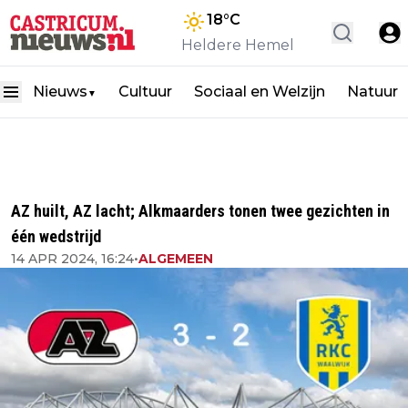
18
°C
Heldere Hemel
Nieuws
Cultuur
Sociaal en Welzijn
Natuur
▼
AZ huilt, AZ lacht; Alkmaarders tonen twee gezichten in
één wedstrijd
14 APR 2024, 16:24
•
ALGEMEEN