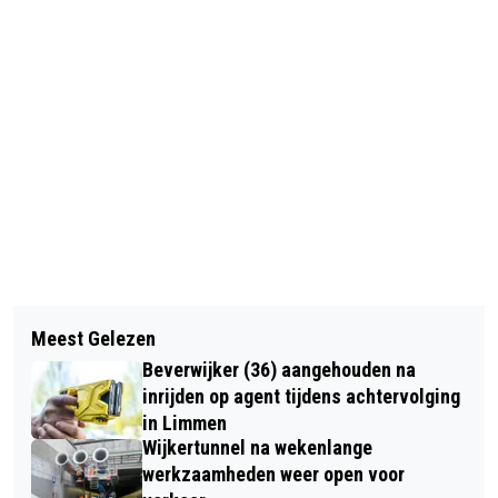
Vorig artikel
Volgend artikel
VERMISTE EN GEVONDEN DIEREN
Meest Gelezen
ONWEERSBUIEN, HAGEL EN
DIERENAMBULANCE KENNEMERLAND
Beverwijker (36) aangehouden na
WINDSTOTEN: MAANDAG CODE GEEL
inrijden op agent tijdens achtervolging
VERWACHT
in Limmen
Wijkertunnel na wekenlange
werkzaamheden weer open voor