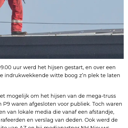
9.00 uur werd het hijsen gestart, en over een
de indrukwekkende witte boog z’n plek te laten
iet mogelijk om het hijsen van de mega-truss
 en P9 waren afgesloten voor publiek. Toch waren
en van lokale media die vanaf een afstandje,
grafeerden en verslag van deden. Ook werd de
site van AZ en bij mediapartner NH Nieuws.