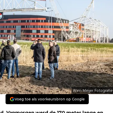
Wim Meijer Fotografie
Voeg toe als voorkeursbron op Google
fd. Vanmorgen werd de 170 meter lange en