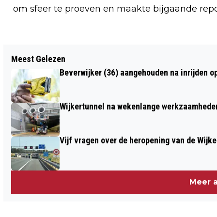
om sfeer te proeven en maakte bijgaande repo
Vorig artikel
Meest Gelezen
BOSW8ER IN DE KLAS – AFLEVERING 2:
Beverwijker (36) aangehouden na inrijden o
PADDENSTOELEN
Wijkertunnel na wekenlange werkzaamheden
Vijf vragen over de heropening van de Wijke
Meer a