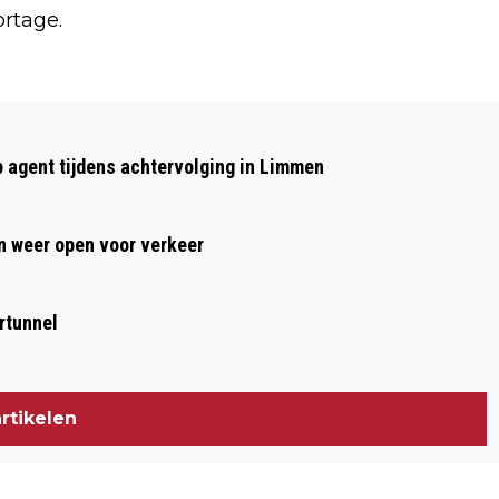
rtage.
Volgend artikel
EEN GEZONDE WERKPLEK, YVETTE
p agent tijdens achtervolging in Limmen
SCHOORL WEET ER ALLES VAN!
 weer open voor verkeer
rtunnel
rtikelen