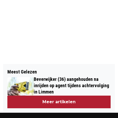
Vorig artikel
Volgend artikel
VERMISTE EN GEVONDEN DIEREN
Meest Gelezen
GROTE BRAND IN HEEMSKERKS
DIERENAMBULANCE KENNEMERLAND
Beverwijker (36) aangehouden na
NATUURGEBIED, HULPDIENSTEN
inrijden op agent tijdens achtervolging
MASSAAL UITGERUKT
in Limmen
Meer artikelen