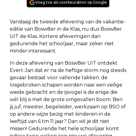
Voeg toe als voorkeursbron op Google
Vandaag de tweede aflevering van de vakantie-
editie van Bosw8er in de Klas, nu dus Bosw8er
UIT de Klas. Kortere afleveringen dan
gedurende het schooljaar, maar zeker niet
minder interessant.
In deze aflevering van Bosw8er UIT ontdekt
Evert-Jan dat er na de heftige storm nog steeds
gevaar bestaat voor vallende takken; de
losgebroken schapen worden naar een veilige
weide gebracht en de ijsvogel is de enige die
wél blij is met de grote omgevallen boom. Ben
jij juf, meester, begeleider, werkzaam op BSO of
op andere wijze bezig met kinderen in de
leeftijd van 6 tm 11 jaar? Dan wil je dit niet
missen! Gedurende het hele schooljaar komt
iedere twee weken een nieuwe aflevering