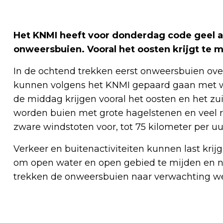
Het KNMI heeft voor donderdag code geel a
onweersbuien. Vooral het oosten krijgt te 
In de ochtend trekken eerst onweersbuien over
kunnen volgens het KNMI gepaard gaan met win
de middag krijgen vooral het oosten en het z
worden buien met grote hagelstenen en veel re
zware windstoten voor, tot 75 kilometer per uu
Verkeer en buitenactiviteiten kunnen last kri
om open water en open gebied te mijden en ni
trekken de onweersbuien naar verwachting weg
Vorig artikel