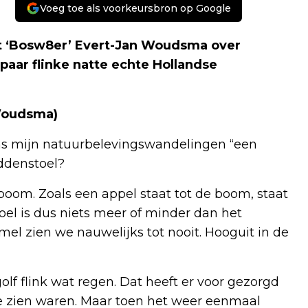
Voeg toe als voorkeursbron op Google
lt ‘Bosw8er’ Evert-Jan Woudsma over
aar flinke natte echte Hollandse
 Woudsma)
s mijn natuurbelevingswandelingen “een
addenstoel?
boom. Zoals een appel staat tot de boom, staat
el is dus niets meer of minder dan het
l zien we nauwelijks tot nooit. Hooguit in de
olf flink wat regen. Dat heeft er voor gezorgd
te zien waren. Maar toen het weer eenmaal