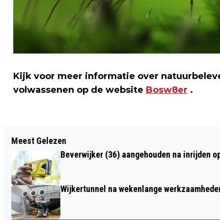
Kijk voor meer informatie over natuurbelev
volwassenen op de website
Bosw8er
.
Vorig artikel
Meest Gelezen
WINNAAR MAKATHON ONTWIKKELT
Beverwijker (36) aangehouden na inrijden o
PROTOTYPE KLIMAATBESTENDIGE
WATERGEVEL
Wijkertunnel na wekenlange werkzaamheden