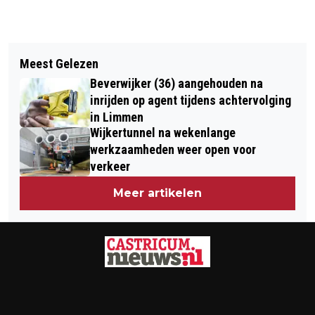
Vorig artikel
Volgend artikel
WARMETRUIENDAG: TRUI AAN EN
Meest Gelezen
SUZANNE SCHULTING PROLONGEERT
VERWARMING EN GRAADJE LAGER
Beverwijker (36) aangehouden na
OLYMPISCHE TITEL MET OPNIEUW
EFFECTIEF TEGEN CO2-UITSTOOT
inrijden op agent tijdens achtervolging
GOUD OP DE 1000 METER
in Limmen
Wijkertunnel na wekenlange
werkzaamheden weer open voor
verkeer
Meer artikelen