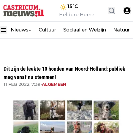
15
°C
Heldere Hemel
Nieuws
Cultuur
Sociaal en Welzijn
Natuur
▼
Dit zijn de leukte 10 honden van Noord-Holland: publiek
mag vanaf nu stemmen!
11 FEB 2022, 7:39
•
ALGEMEEN