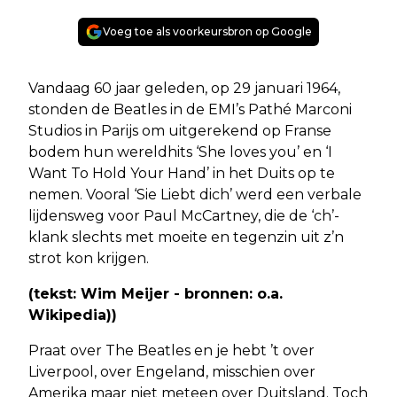
Voeg toe als voorkeursbron op Google
Vandaag 60 jaar geleden, op 29 januari 1964,
stonden de Beatles in de EMI’s Pathé Marconi
Studios in Parijs om uitgerekend op Franse
bodem hun wereldhits ‘She loves you’ en ‘I
Want To Hold Your Hand’ in het Duits op te
nemen. Vooral ‘Sie Liebt dich’ werd een verbale
lijdensweg voor Paul McCartney, die de ‘ch’-
klank slechts met moeite en tegenzin uit z’n
strot kon krijgen.
(tekst: Wim Meijer - bronnen: o.a.
Wikipedia))
Praat over The Beatles en je hebt ’t over
Liverpool, over Engeland, misschien over
Amerika maar niet meteen over Duitsland. Toch