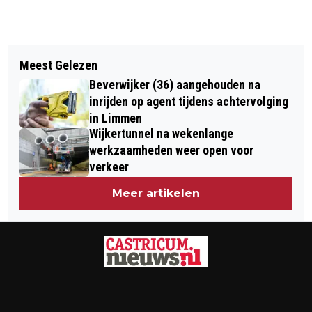
Vorig artikel
Volgend artikel
WEI YI WINNAAR TATA STEEL CHESS
Meest Gelezen
TUINVOGELTELLING: ANDERHALF
TOURNAMENT, ANISH GIRI KOMT
Beverwijker (36) aangehouden na
MILJOEN VOGELS IN TUIN EN OP
TEKORT IN TIEBREAK
inrijden op agent tijdens achtervolging
BALKON GETELD
in Limmen
Wijkertunnel na wekenlange
werkzaamheden weer open voor
verkeer
Meer artikelen