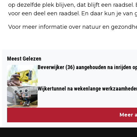
op dezelfde plek blijven, dat blijft een raadsel.
voor een deel een raadsel. En daar kun je van 
Voor meer informatie over natuur en gezondhe
Vorig artikel
Meest Gelezen
WONINGVERKOPEN BEREIKEN
Beverwijker (36) aangehouden na inrijden o
HOOGTEPUNT DOOR CORONACRISIS
Wijkertunnel na wekenlange werkzaamheden
Meer a