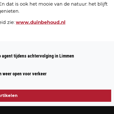
 En dat is ook het mooie van de natuur: het blijft
genieten.
id zie:
www.duinbehoud.nl
Volgend artikel
ONLY YOU (AND YOU ALONE)
p agent tijdens achtervolging in Limmen
 weer open voor verkeer
rtikelen