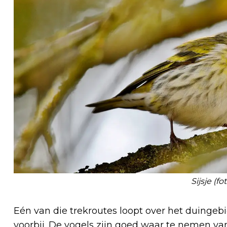
Sijsje (fo
Eén van die trekroutes loopt over het duinge
voorbij. De vogels zijn goed waar te nemen van