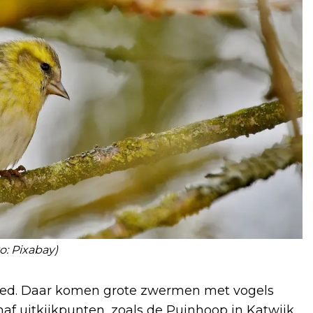
to: Pixabay)
bied. Daar komen grote zwermen met vogels
af uitkijkpunten, zoals de Puinhoop in Katwijk.