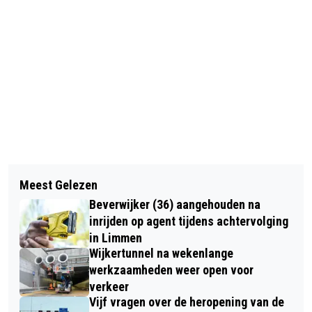
Vorig artikel
Volgend artikel
JACCO DE VRIES BEKLIMT MOUNT
Meest Gelezen
OUD-AJACIED EN ORANJE-
EVEREST OP ’T KOPJE VAN
Beverwijker (36) aangehouden na
VERDEDIGER WIM SUURBIER (75)
BLOEMENDAAL
inrijden op agent tijdens achtervolging
OVERLEDEN
in Limmen
Wijkertunnel na wekenlange
werkzaamheden weer open voor
verkeer
Vijf vragen over de heropening van de