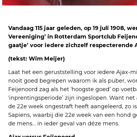
Vandaag 115 jaar geleden, op 19 juli 1908, 
Vereeniging’ in Rotterdam Sportclub Feije
gaatje’ voor iedere zichzelf respecterend
(tekst: Wim Meijer)
Laat het een geruststelling voor iedere Ajax-m
nooit goed begrepen waarom ik als puber, wo
Feijenoord zag als het ‘hoogste goed’ op voet
‘inprentingsperiode’ zijn ingeslopen. Want net 
de 22e week ongestraft heeft aangeleerd, zo is
Sapiens, waarbij die 22e week van een hond g
de mens… in ieder geval van déze mens.
Ajax versus Feijenoord