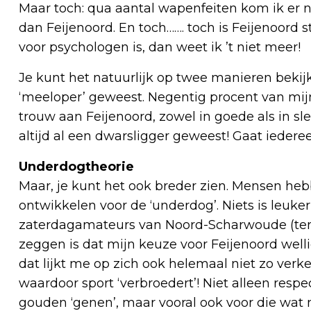
Maar toch: qua aantal wapenfeiten kom ik er 
dan Feijenoord. En toch……. toch is Feijenoord s
voor psychologen is, dan weet ik ’t niet meer!
Je kunt het natuurlijk op twee manieren bekijk
‘meeloper’ geweest. Negentig procent van mijn
trouw aan Feijenoord, zowel in goede als in sle
altijd al een dwarsligger geweest! Gaat iederee
Underdogtheorie
Maar, je kunt het ook breder zien. Mensen he
ontwikkelen voor de ‘underdog’. Niets is leuke
zaterdagamateurs van Noord-Scharwoude (tenz
zeggen is dat mijn keuze voor Feijenoord well
dat lijkt me op zich ook helemaal niet zo verk
waardoor sport ‘verbroedert’! Niet alleen res
gouden ‘genen’, maar vooral ook voor die wat 