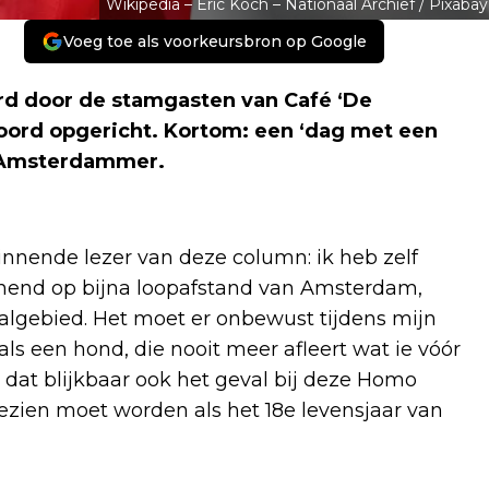
Wikipedia – Eric Koch – Nationaal Archief / Pixabay
Voeg toe als voorkeursbron op Google
werd door de stamgasten van Café ‘De
noord opgericht. Kortom: een ‘dag met een
e Amsterdammer.
innende lezer van deze column: ik heb zelf
nend op bijna loopafstand van Amsterdam,
balgebied. Het moet er onbewust tijdens mijn
als een hond, die nooit meer afleert wat ie vóór
 dat blijkbaar ook het geval bij deze Homo
ezien moet worden als het 18e levensjaar van