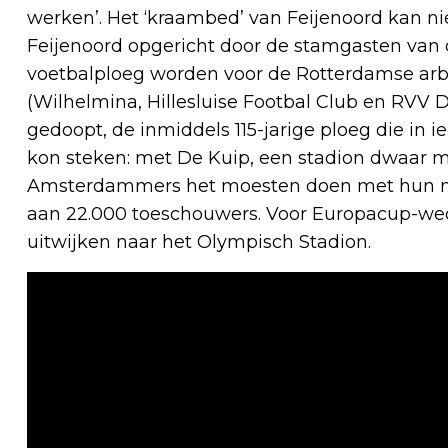
werken’. Het ‘kraambed’ van Feijenoord kan n
Feijenoord opgericht door de stamgasten van c
voetbalploeg worden voor de Rotterdamse arb
(Wilhelmina, Hillesluise Footbal Club en RVV De
gedoopt, de inmiddels 115-jarige ploeg die in ie
kon steken: met De Kuip, een stadion dwaar ma
Amsterdammers het moesten doen met hun nieu
aan 22.000 toeschouwers. Voor Europacup-w
uitwijken naar het Olympisch Stadion.