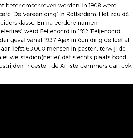
iet beter omschreven worden. In 1908 werd
afé ‘De Vereeniging’ in Rotterdam. Het zou dè
eidersklasse. En na eerdere namen
leritas) werd Feijenoord in 1912 ‘Feijenoord’
der geval vanaf 1937 Ajax in één ding de loef af
ar liefst 60.000 mensen in pasten, terwijl de
we ‘stadion(netje)’ dat slechts plaats bood
edstrijden moesten de Amsterdammers dan ook