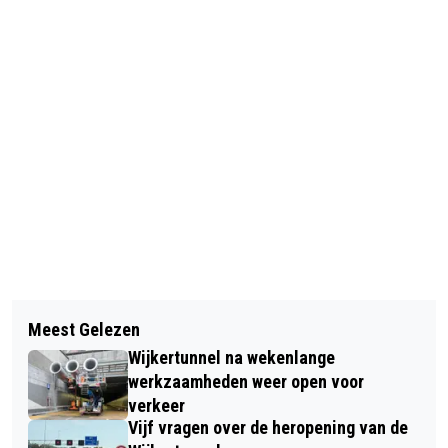
Vorig artikel
Volgend artikel
BIJZONDERE MOEDERDAGACTIE VOOR
Meest Gelezen
VERMISTE EN GEVONDEN DIEREN
STICHTING KIND & BRANDWOND
Wijkertunnel na wekenlange
werkzaamheden weer open voor
verkeer
Vijf vragen over de heropening van de