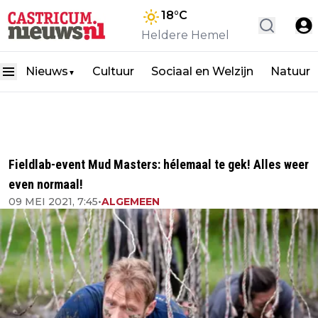
18
°C
Heldere Hemel
Nieuws
Cultuur
Sociaal en Welzijn
Natuur
▼
Fieldlab-event Mud Masters: hélemaal te gek! Alles weer
even normaal!
09 MEI 2021, 7:45
•
ALGEMEEN