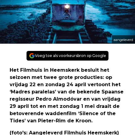
aangeleverd
Voeg toe als voorkeursbron op Google
Het Filmhuis in Heemskerk besluit het
seizoen met twee grote producties: op
vrijdag 22 en zondag 24 april vertoont het
‘Madres paralelas’ van de bekende Spaanse
regisseur Pedro Almodóvar en van vrijdag
29 april tot en met zondag 1 mei draait de
betoverende waddenfilm ‘Silence of the
Tides’ van Pieter-Rim de Kroon.
(foto's: Aangeleverd Filmhuis Heemskerk)