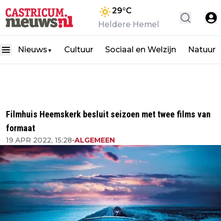
29
°C
Heldere Hemel
Nieuws
Cultuur
Sociaal en Welzijn
Natuur
▼
Filmhuis Heemskerk besluit seizoen met twee films van
formaat
19 APR 2022, 15:28
•
ALGEMEEN