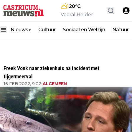
20
°C
Vooral Helder
Nieuws
Cultuur
Sociaal en Welzijn
Natuur
▼
Freek Vonk naar ziekenhuis na incident met
tijgermeerval
16 FEB 2022, 9:02
•
ALGEMEEN