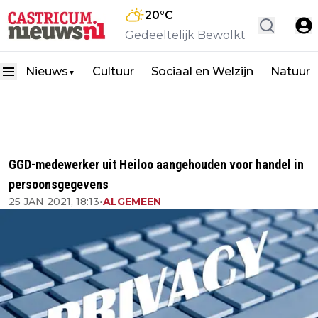
20
°C
Gedeeltelijk Bewolkt
Nieuws
Cultuur
Sociaal en Welzijn
Natuur
▼
GGD-medewerker uit Heiloo aangehouden voor handel in
persoonsgegevens
25 JAN 2021, 18:13
•
ALGEMEEN