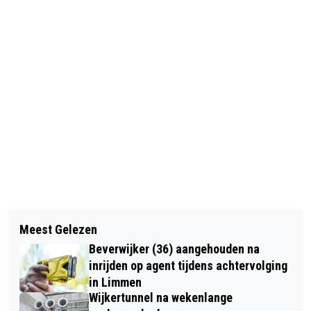
Vorig artikel
Volgend artikel
CASTRICUM - OVERLEDEN MAN
Meest Gelezen
MOZART EN DE ‘PINKELSTEIN’, OVER
AANGETROFFEN IN WONING
Beverwijker (36) aangehouden na
DE ‘KLEINE BOODSCHAP’ VAN EEN
inrijden op agent tijdens achtervolging
GROOT COMPONIST
in Limmen
Wijkertunnel na wekenlange