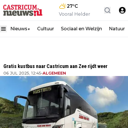
27
°C
Vooral Helder
Nieuws
Cultuur
Sociaal en Welzijn
Natuur
▼
Gratis kustbus naar Castricum aan Zee rijdt weer
06 JUL 2025, 12:45
•
ALGEMEEN