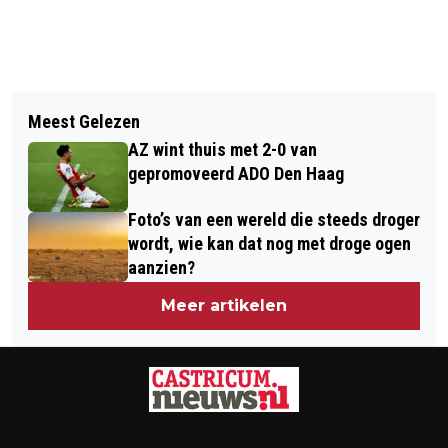
Vorig artikel
Volgend artikel
TAQA THEATER DE VEST START
Meest Gelezen
PROVINCIE ZET BOUWAMBASSADEUR
KAARTVERKOOP NIEUWE
AZ wint thuis met 2-0 van
IN OM WONINGBOUW TE VERSNELLEN
THEATERSEIZOEN
gepromoveerd ADO Den Haag
Foto’s van een wereld die steeds droger
wordt, wie kan dat nog met droge ogen
aanzien?
Meer artikelen