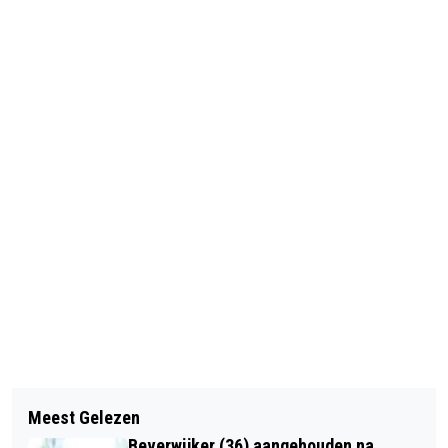
Vorig artikel
Volgend artikel
UITVINDER SAXOFOON EEN WARE
Meest Gelezen
AZ IN EIGEN HUIS ONVERDIEND
BROKKENPILOOT: EÉN AMBACHT EN
Beverwijker (36) aangehouden na