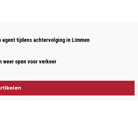
Volgend artikel
KUNST VOOR JE BREIN,
p agent tijdens achtervolging in Limmen
LEERWERKTRAJECT ZORGBALANS VOOR
OUDEREN MET HAPEREND BREIN
 weer open voor verkeer
rtikelen