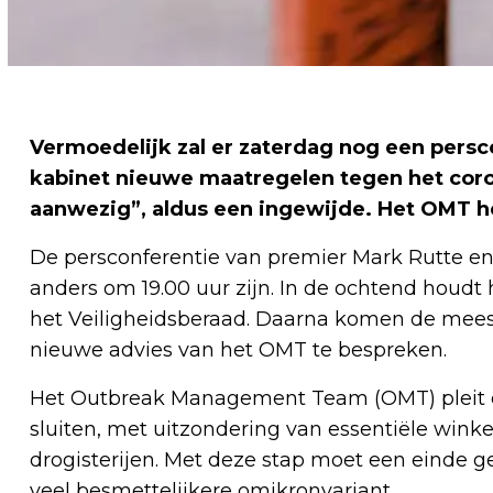
Vermoedelijk zal er zaterdag nog een persc
kabinet nieuwe maatregelen tegen het coro
aanwezig”, aldus een ingewijde. Het OMT 
De persconferentie van premier Mark Rutte en
anders om 19.00 uur zijn. In de ochtend houdt
het Veiligheidsberaad. Daarna komen de mee
nieuwe advies van het OMT te bespreken.
Het Outbreak Management Team (OMT) pleit er
sluiten, met uitzondering van essentiële wink
drogisterijen. Met deze stap moet een einde
veel besmettelijkere omikronvariant.