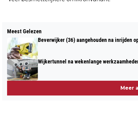
Vorig artikel
Meest Gelezen
HALVE MARATHON EGMOND EN
Beverwijker (36) aangehouden na inrijden o
STRANDRACE EGMOND-PIER-EGMOND
AFGELAST
Wijkertunnel na wekenlange werkzaamheden
Meer a