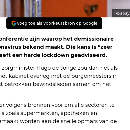
Pixabay
Voeg toe als voorkeursbron op Google
onferentie zijn waarop het demissionaire
navirus bekend maakt. Die kans is “zeer
heeft een harde lockdown geadviseerd.
 zorgminister Hugo de Jonge zou dan net als
 het kabinet overleg met de burgemeesters in
st betrokken bewindslieden samen om het
 volgens bronnen voor om alle sectoren te
els zoals supermarkten, apotheken en
 gemaakt worden aan de snelle opmars van de