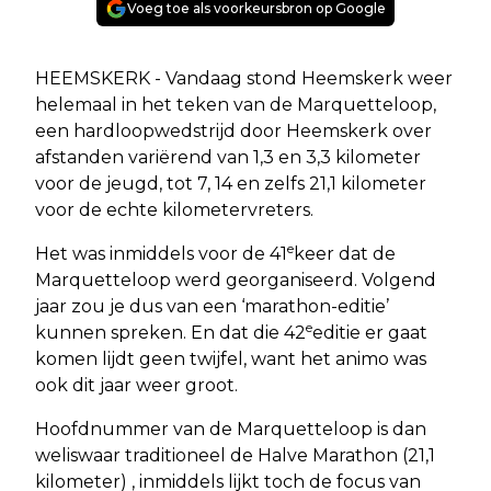
Voeg toe als voorkeursbron op Google
HEEMSKERK - Vandaag stond Heemskerk weer
helemaal in het teken van de Marquetteloop,
een hardloopwedstrijd door Heemskerk over
afstanden variërend van 1,3 en 3,3 kilometer
voor de jeugd, tot 7, 14 en zelfs 21,1 kilometer
voor de echte kilometervreters.
e
Het was inmiddels voor de 41
keer dat de
Marquetteloop werd georganiseerd. Volgend
jaar zou je dus van een ‘marathon-editie’
e
kunnen spreken. En dat die 42
editie er gaat
komen lijdt geen twijfel, want het animo was
ook dit jaar weer groot.
Hoofdnummer van de Marquetteloop is dan
weliswaar traditioneel de Halve Marathon (21,1
kilometer) , inmiddels lijkt toch de focus van