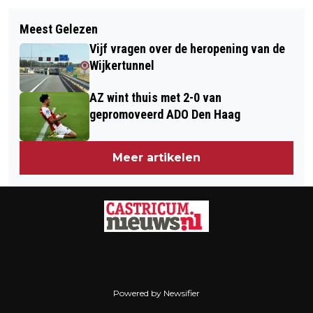
Volgend artikel
NA HET WEEKEND VOLOP ZON EN
Meest Gelezen
HÉ, HÉ, IK BEN ANDRÉ! VANDAAG 60
TEMPERATUREN TOT 30 GRADEN
Vijf vragen over de heropening van de
JAAR OP DE TV
VERWACHT
Wijkertunnel
AZ wint thuis met 2-0 van
gepromoveerd ADO Den Haag
Meer artikelen
Powered by Newsifier