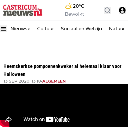
20
°C
Bewolkt
Nieuws
Cultuur
Sociaal en Welzijn
Natuur
▼
Heemskerkse pompoenenkweker al helemaal klaar voor
Halloween
13 SEP 2020, 13:18
•
ALGEMEEN