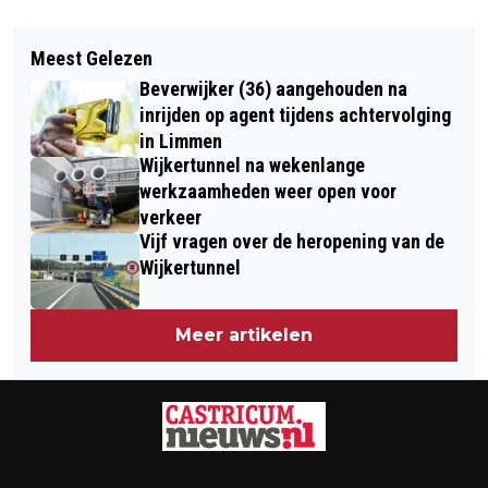
Vorig artikel
Volgend artikel
‘HARDLOPERS, DOODLOPERS’:
Meest Gelezen
WAT EEN FEEST: HET IS VANDAAG
JAARLIJKS LOPEN MEER DAN 300
Beverwijker (36) aangehouden na
WERELD CHOCOLADEDAG!
NEDERLANDERS ZICH DOOD… OF TOCH
inrijden op agent tijdens achtervolging
in Limmen
NIET?
Wijkertunnel na wekenlange
werkzaamheden weer open voor
verkeer
Vijf vragen over de heropening van de
Wijkertunnel
Meer artikelen