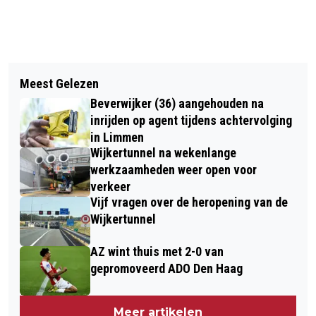
Vorig artikel
Volgend artikel
BEDUIDEND MINDER OOIEVAARS
Meest Gelezen
HENDRIX ALIVE PROJECT EERT
GETELD DAN VORIG JAAR
Beverwijker (36) aangehouden na
GITAARVIRTUOOS JIMI HENDRIX IN
inrijden op agent tijdens achtervolging
PODIUM LAURENTZ
in Limmen
Wijkertunnel na wekenlange
werkzaamheden weer open voor
verkeer
Vijf vragen over de heropening van de
Wijkertunnel
AZ wint thuis met 2-0 van
gepromoveerd ADO Den Haag
Meer artikelen