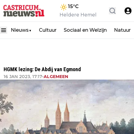
15
°C
Heldere Hemel
Nieuws
Cultuur
Sociaal en Welzijn
Natuur
▼
HGMK lezing: De Abdij van Egmond
16 JAN 2023, 17:17
•
ALGEMEEN