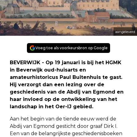
aangeleverd
Voeg toe als voorkeursbron op Google
BEVERWIJK - Op 19 januari is bij het HGMK
in Beverwijk oud-huisarts en
amateurhistoricus Paul Buitenhuis te gast.
Hij verzorgt dan een lezing over de
geschiedenis van de Abdij van Egmond en
haar invloed op de ontwikkeling van het
landschap in het Oer-IJ gebied.
Aan het begin van de tiende eeuw werd de
Abdij van Egmond gesticht door graaf Dirk I.
Een van de belangrijkste geschiedenisboeken