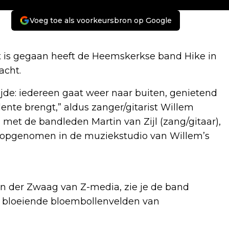
Voeg toe als voorkeursbron op Google
t is gegaan heeft de Heemskerkse band Hike in
acht.
tijde: iedereen gaat weer naar buiten, genietend
lente brengt,” aldus zanger/gitarist Willem
en met de bandleden Martin van Zijl (zang/gitaar),
ie) opgenomen in de muziekstudio van Willem’s
an der Zwaag van Z-media, zie je de band
e bloeiende bloembollenvelden van