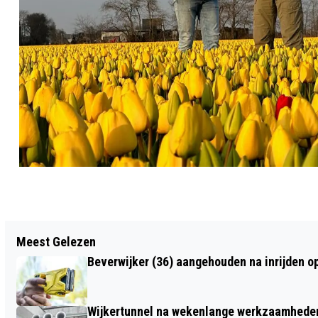
Vorig artikel
Meest Gelezen
LEZING PHILIP DRÖGE OVER ZIJN
Beverwijker (36) aangehouden na inrijden o
NIEUWE BOEK DE TAWL BIJ
BOEKHANDEL LAAN
Wijkertunnel na wekenlange werkzaamheden