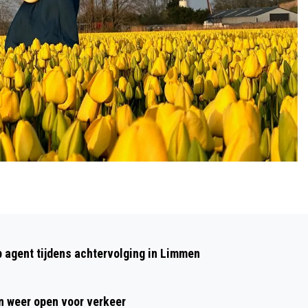
Volgend artikel
UPDATE: TIM FIETST 5000 KILOMETER
p agent tijdens achtervolging in Limmen
DOOR AMERIKA VOOR DOCHTERTJE MET
USHERSYNDROOM; NOG 3 WEKEN TE
 weer open voor verkeer
GAAN!