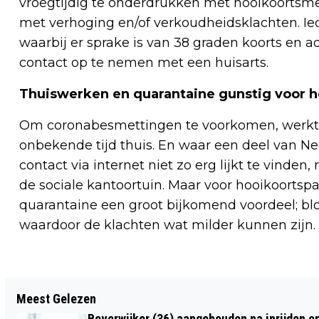
vroegtijdig te onderdrukken met hooikoortsmed
met verhoging en/of verkoudheidsklachten. Ie
waarbij er sprake is van 38 graden koorts en
contact op te nemen met een huisarts.
Thuiswerken en quarantaine gunstig voor h
Om coronabesmettingen te voorkomen, werkt 
onbekende tijd thuis. En waar een deel van Ne
contact via internet niet zo erg lijkt te vinden
de sociale kantoortuin. Maar voor hooikoortsp
quarantaine een groot bijkomend voordeel; bloo
waardoor de klachten wat milder kunnen zijn.
Vorig artikel
Meest Gelezen
NOVA COLLEGE BIEDT MBO
Beverwijker (36) aangehouden na inrijden o