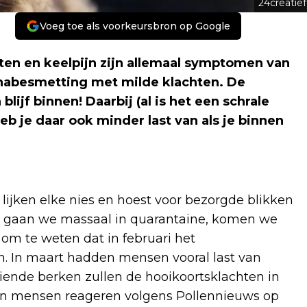
24creatief
Voeg toe als voorkeursbron op Google
sten en keelpijn zijn allemaal symptomen van
nabesmetting met milde klachten. De
lijf binnen! Daarbij (al is het een schrale
heb je daar ook minder last van als je binnen
lijken elke nies en hoest voor bezorgde blikken
om gaan we massaal in quarantaine, komen we
 om te weten dat in februari het
n. In maart hadden mensen vooral last van
eiende berken zullen de hooikoortsklachten in
joen mensen reageren volgens Pollennieuws op