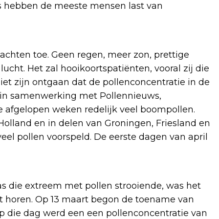
us hebben de meeste mensen last van
chten toe. Geen regen, meer zon, prettige
cht. Het zal hooikoortspatiënten, vooral zij die
niet zijn ontgaan dat de pollenconcentratie in de
e, in samenwerking met Pollennieuws,
de afgelopen weken redelijk veel boompollen.
Holland en in delen van Groningen, Friesland en
el pollen voorspeld. De eerste dagen van april
was die extreem met pollen strooiende, was het
iet horen. Op 13 maart begon de toename van
 Op die dag werd een een pollenconcentratie van