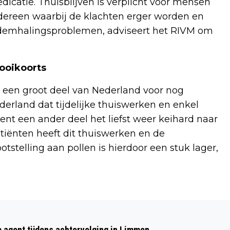
icatie. Thuisblijven is verplicht voor mensen
dereen waarbij de klachten erger worden en
 ademhalingsproblemen, adviseert het RIVM om
ooikoorts
een groot deel van Nederland voor nog
derland dat tijdelijke thuiswerken en enkel
, rent een ander deel het liefst weer keihard naar
atiënten heeft dit thuiswerken en de
tstelling aan pollen is hierdoor een stuk lager,
Volgend artikel
CULTURELE ‘ONLINE OPDRACHTEN’
p agent tijdens achtervolging in Limmen