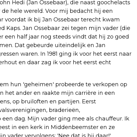
ohn Hedi (Jan Ossebaar), die naast goochelacts
r de hele wereld. Voor mij bedacht hij een
 voordat ik bij Jan Ossebaar terecht kwam
 Kaps. Jan Ossebaar zei tegen mijn vader (die
 een half jaar nog steeds vindt dat hij zo goed
omen. Dat gebeurde uiteindelijk en Jan
ssen waren. In 1981 ging ik voor het eerst naar
rhout en daar zag ik voor het eerst echt
iekem hun 'geheimen' probeerde te verkopen op
 het ander en raakte mijn carrière in een
ns, op bruiloften en partijen. Eerst
avalsverenigingen, braderieën,
p een dag. Mijn vader ging mee als chauffeur. Ik
eest in een kerk in Middenbeemster en ze
n vader vervolgens: 'Nee dat is hij daar!'