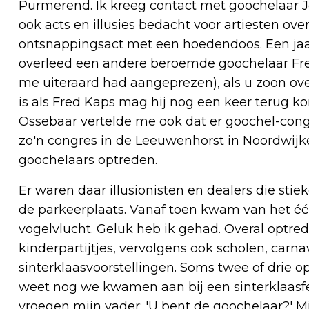
Purmerend. Ik kreeg contact met goochelaar J
ook acts en illusies bedacht voor artiesten ove
ontsnappingsact met een hoedendoos. Een jaar
overleed een andere beroemde goochelaar Fred
me uiteraard had aangeprezen), als u zoon over
is als Fred Kaps mag hij nog een keer terug k
Ossebaar vertelde me ook dat er goochel-congre
zo'n congres in de Leeuwenhorst in Noordwijke
goochelaars optreden.
Er waren daar illusionisten en dealers die st
de parkeerplaats. Vanaf toen kwam van het één
vogelvlucht. Geluk heb ik gehad. Overal optrede
kinderpartijtjes, vervolgens ook scholen, carn
sinterklaasvoorstellingen. Soms twee of drie o
weet nog we kwamen aan bij een sinterklaasf
vroegen mijn vader: 'U bent de goochelaar?' Mij