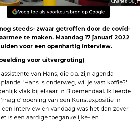
Charles Duijff
Voeg toe als voorkeursbron op Google
 nog steeds- zwaar getroffen door de covid-
 daarmee te maken. Maandag 17 januari 2022
Jmuiden voor een openhartig interview.
fbeelding voor uitvergroting)
assistente van Hans, die o.a. zijn agenda
lande. 'Hans is onderweg, wil je vast koffie?'
lijk vlak bij elkaar in Bloemendaal. Ik leerde
 'magic' opening van een Kunstexpositie in
 een interview en vandaag was het dan zover.
et is een aardige toegankelijke- en