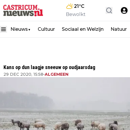
21
°C
Bewolkt
Nieuws
Cultuur
Sociaal en Welzijn
Natuur
▼
Kans op dun laagje sneeuw op oudjaarsdag
29 DEC 2020, 15:58
•
ALGEMEEN