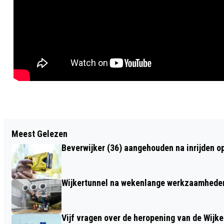
Vorig artikel
Meest Gelezen
EEN WAAR GEBEURD KERSTVERHAAL:
Beverwijker (36) aangehouden na inrijden o
FROG PHIL OP WERELDREIS, MAAR WEL
‘HOME FOR CHRISTMAS’
Wijkertunnel na wekenlange werkzaamheden
Vijf vragen over de heropening van de Wijke