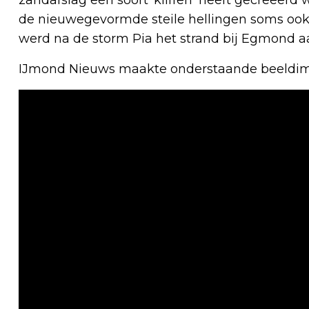
de nieuwegevormde steile hellingen soms ook b
werd na de storm Pia het strand bij Egmond a
IJmond Nieuws maakte onderstaande beeldimp