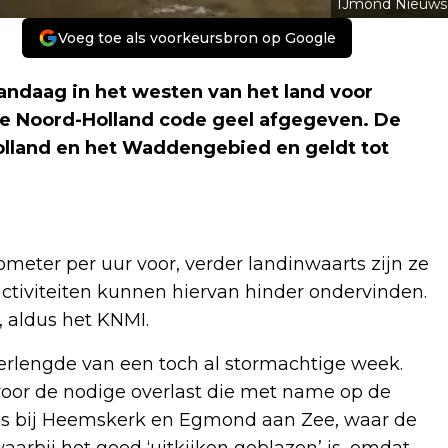
IJmond Nieuws
Voeg toe als voorkeursbron op Google
daag in het westen van het land voor
ie Noord-Holland code geel afgegeven. De
lland en het Waddengebied en geldt tot
eter per uur voor, verder landinwaarts zijn ze
activiteiten kunnen hiervan hinder ondervinden.
 aldus het KNMI.
erlengde van een toch al stormachtige week.
oor de nodige overlast die met name op de
oals bij Heemskerk en Egmond aan Zee, waar de
waarbij het goed ‘uitkijken geblazen’ is, omdat