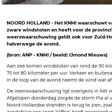
NOORD HOLLAND - Het KNMI waarschuwt van
zware windstoten en heeft voor de provinc
weerswaarschuwing geldt ook voor Zuid-Ho
halverwege de avond.
(bron: ANP - KNMI / beeld: IJmond Nieuws)
Aan zee komen windstoten van rond de 90 kilom
75 tot 80 kilometer per uur. Verkeer en buiten
In de loop van de avond neemt de wind wat af,
De weerswaarschuwing ligt overigens in het v
Afgelopen donderdag zorgde de storm Pia al v
Noord-Hollandse stranden is terug te zien, z
zandafslag een soort ‘kliffen’ heeft gecreëerd 