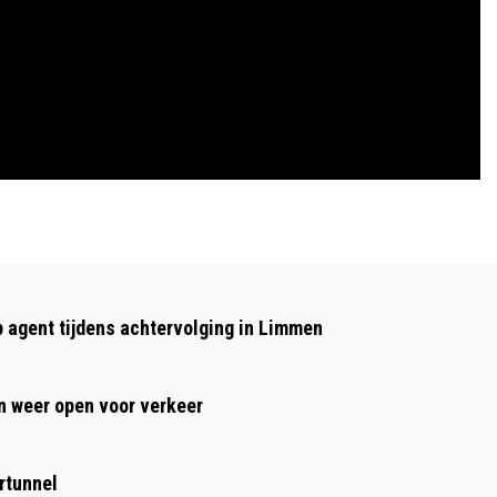
Volgend artikel
JONGENS UIT ALKMAAR EN
p agent tijdens achtervolging in Limmen
HEERHUGOWAARD AANGEHOUDEN IN
VERBAND MET MISHANDELING OP
 weer open voor verkeer
STATION CASTRICUM
rtunnel