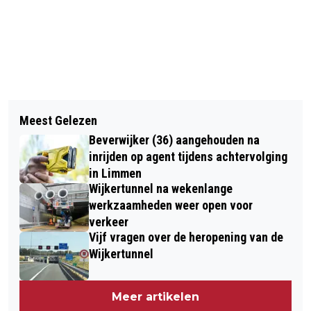
Vorig artikel
Volgend artikel
DRINGENDE OPROEP AAN BEZOEKERS
Meest Gelezen
HONDERDEN NIEUWE
NATUURGEBIEDEN: BLIJF OP DE
Beverwijker (36) aangehouden na
GEREGISTREERDE
PADEN
inrijden op agent tijdens achtervolging
CORONABESMETTINGEN IN REGIO
in Limmen
Wijkertunnel na wekenlange
werkzaamheden weer open voor
verkeer
Vijf vragen over de heropening van de
Wijkertunnel
Meer artikelen