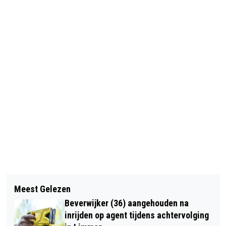
Vorig artikel
Volgend artikel
VELSERTUNNEL (A22) TWEE
Meest Gelezen
‘NATUURLIJKE ZAKEN’
WEEKENDEN DICHT WEGENS
Beverwijker (36) aangehouden na
NATUURPROGRAMMA VOOR PEUTERS
ONDERHOUD; RUIM 10 MINUTEN
inrijden op agent tijdens achtervolging