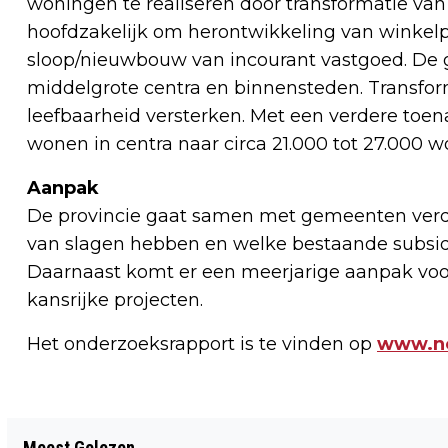
woningen te realiseren door transformatie va
hoofdzakelijk om herontwikkeling van winkel
sloop/nieuwbouw van incourant vastgoed. De g
middelgrote centra en binnensteden. Transform
leefbaarheid versterken. Met een verdere toen
wonen in centra naar circa 21.000 tot 27.000 
Aanpak
De provincie gaat samen met gemeenten verd
van slagen hebben en welke bestaande subsid
Daarnaast komt er een meerjarige aanpak voor 
kansrijke projecten.
Het onderzoeksrapport is te vinden op
www.no
Vorig artikel
Meest Gelezen