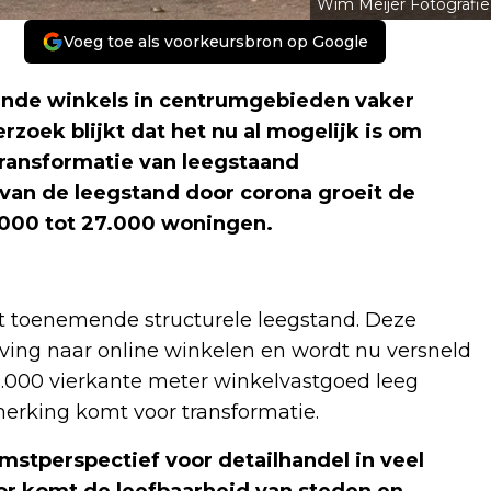
Wim Meijer Fotografie
Voeg toe als voorkeursbron op Google
aande winkels in centrumgebieden vaker
oek blijkt dat het nu al mogelijk is om
transformatie van leegstaand
an de leegstand door corona groeit de
1.000 tot 27.000 woningen.
toenemende structurele leegstand. Deze
ving naar online winkelen en wordt nu versneld
0.000 vierkante meter winkelvastgoed leeg
erking komt voor transformatie.
mstperspectief voor detailhandel in veel
or komt de leefbaarheid van steden en