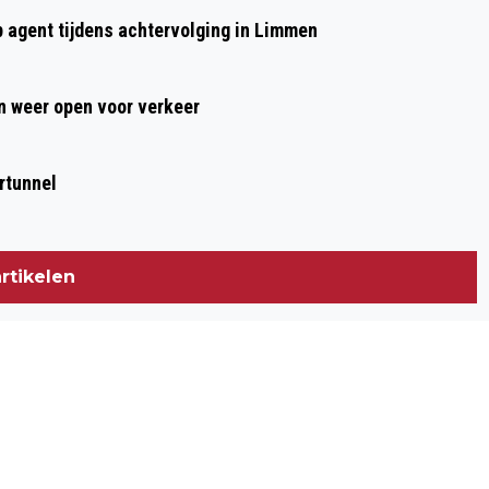
OPLEIDEN VOOR DE TOEKOMST VAN
p agent tijdens achtervolging in Limmen
KINDEREN
 weer open voor verkeer
rtunnel
rtikelen