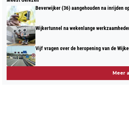
NEDERLANDSE TOP-10 NA 65 JAAR NOG
Beverwijker (36) aangehouden na inrijden o
LANG NIET MET PENSIOEN
Wijkertunnel na wekenlange werkzaamheden
Vijf vragen over de heropening van de Wijke
Meer a