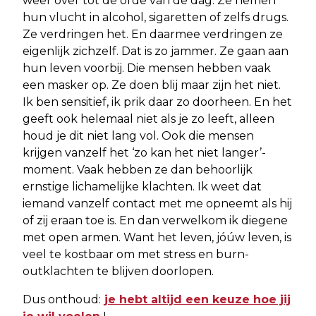
weer over tot de orde van de dag. Ze nemen
hun vlucht in alcohol, sigaretten of zelfs drugs.
Ze verdringen het. En daarmee verdringen ze
eigenlijk zichzelf. Dat is zo jammer. Ze gaan aan
hun leven voorbij. Die mensen hebben vaak
een masker op. Ze doen blij maar zijn het niet.
Ik ben sensitief, ik prik daar zo doorheen. En het
geeft ook helemaal niet als je zo leeft, alleen
houd je dit niet lang vol. Ook die mensen
krijgen vanzelf het ‘zo kan het niet langer’-
moment. Vaak hebben ze dan behoorlijk
ernstige lichamelijke klachten. Ik weet dat
iemand vanzelf contact met me opneemt als hij
of zij eraan toe is. En dan verwelkom ik diegene
met open armen. Want het leven, jóúw leven, is
veel te kostbaar om met stress en burn-
outklachten te blijven doorlopen.
Dus onthoud:
je hebt altijd een keuze hoe jij