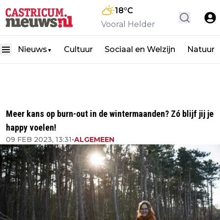
18
°C
Vooral Helder
Nieuws
Cultuur
Sociaal en Welzijn
Natuur
▼
Meer kans op burn-out in de wintermaanden? Zó blijf jij je
happy voelen!
09 FEB 2023, 13:31
•
ALGEMEEN