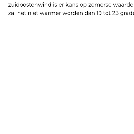
zuidoostenwind is er kans op zomerse waarden
zal het niet warmer worden dan 19 tot 23 grade
Vorig artikel
ATLETIEKVERENIGING CASTRICUM
ONTVANGT DONATIE VAN € 1000 VAN
UNIVÉ LEDENFONDS