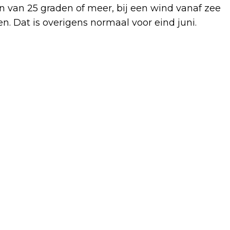
 van 25 graden of meer, bij een wind vanaf zee
n. Dat is overigens normaal voor eind juni.
Volgend artikel
HEEL HEEMSKERK SWINGT TIJDENS
ROCK & ROLL DONKEYS