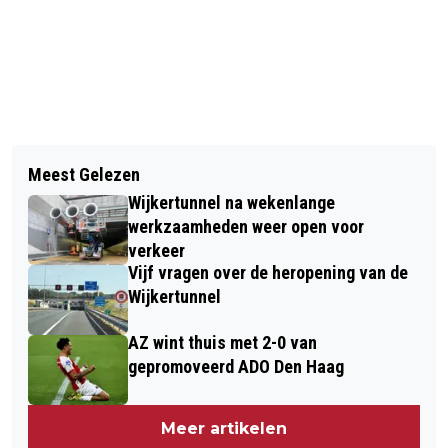
Vorig artikel
Volgend artikel
STICHTING SIG FIETST 3800 EURO BIJ
Meest Gelezen
NIEUWE REGELING VERVANGT
ELKAAR VOOR KINDEREN VAN DE
Wijkertunnel na wekenlange
PLEEGZORGFONDS IN CASTRICUM
VOEDSELBANK
werkzaamheden weer open voor
verkeer
Vijf vragen over de heropening van de
Wijkertunnel
AZ wint thuis met 2-0 van
gepromoveerd ADO Den Haag
Meer artikelen