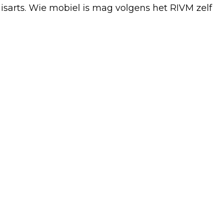
uisarts. Wie mobiel is mag volgens het RIVM zelf
Volgend artikel
VANDAAG EN MORGEN NATIONALE
BIJENTELLING