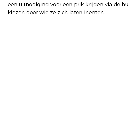
een uitnodiging voor een prik krijgen via de h
kiezen door wie ze zich laten inenten.
Vorig artikel
14 APRIL NATIONALE POEPDAG: ‘KIJK
RIDDERLIJK, MAAR VOORAL WAT VAKER
NAAR JE TORENTJE’