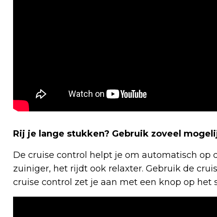
Rij je lange stukken? Gebruik zoveel mogeli
De cruise control helpt je om automatisch op de
zuiniger, het rijdt ook relaxter. Gebruik de cru
cruise control zet je aan met een knop op het