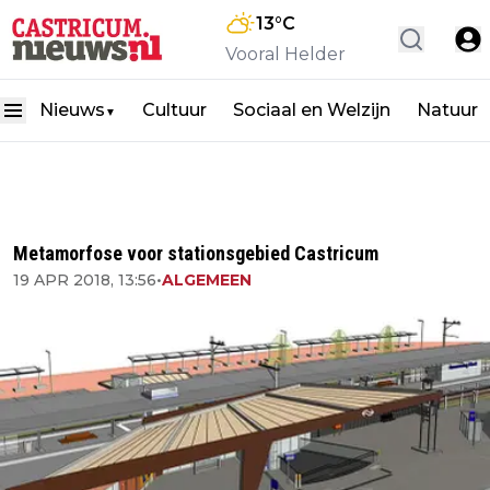
13
°C
Vooral Helder
Nieuws
Cultuur
Sociaal en Welzijn
Natuur
▼
Metamorfose voor stationsgebied Castricum
19 APR 2018, 13:56
•
ALGEMEEN