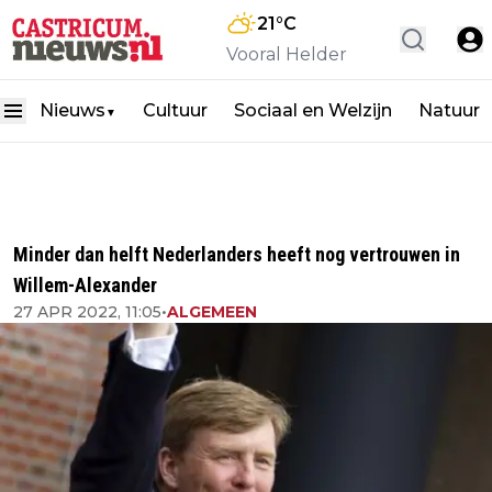
21
°C
Vooral Helder
Nieuws
Cultuur
Sociaal en Welzijn
Natuur
▼
Minder dan helft Nederlanders heeft nog vertrouwen in
Willem-Alexander
27 APR 2022, 11:05
•
ALGEMEEN