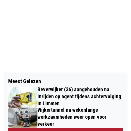
Vorig artikel
Volgend artikel
LINTJESREGEN 2022: RECORDAANTAL
Meest Gelezen
DRIE MILJOEN TOMPOUCES OP DAT
VAN 13 KONINKLIJKE
Beverwijker (36) aangehouden na
HELE KLEINE STUKJE AARDE
ONDERSCHEIDINGEN IN CASTRICUM
inrijden op agent tijdens achtervolging
in Limmen
Wijkertunnel na wekenlange
werkzaamheden weer open voor
verkeer