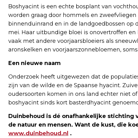
Boshyacint is een echte bosplant van vocht
worden graag door hommels en zweefvliegen be
binnenduinrand en in de landgoedbossen op de 
mei. Haar uitbundige bloei is onovertroffen e
vaak met andere voorjaarsbloeiers als sneeuw
aronskelken en voorjaarszonnebloemen, soms 
Een nieuwe naam
Onderzoek heeft uitgewezen dat de populaties 
zijn van de wilde en de Spaanse hyacint. Zuiv
oudersoorten komen in ons land echter niet o
boshyacint sinds kort basterdhyacint genoemd
Duinbehoud is dé onafhankelijke stichting 
de natuur en mensen. Want de kust, die ko
www.duinbehoud.nl
.