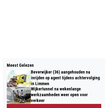
Vorig artikel
Volgend artikel
ANYWAYS LANCEERT SUPERFLEXIBEL
Meest Gelezen
STIKSTOFNEERSLAG: DUINBEHOUD
AUTO-ABONNEMENT
Beverwijker (36) aangehouden na
PAKT HET AAN
inrijden op agent tijdens achtervolging
in Limmen
Wijkertunnel na wekenlange
werkzaamheden weer open voor
verkeer