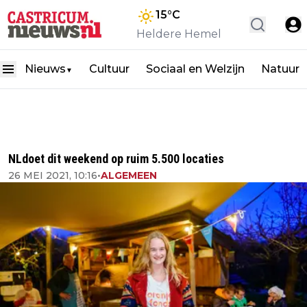
15
°C
Heldere Hemel
Nieuws
Cultuur
Sociaal en Welzijn
Natuur
▼
NLdoet dit weekend op ruim 5.500 locaties
26 MEI 2021, 10:16
•
ALGEMEEN