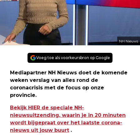
NH Nieuws
Voeg toe als voorkeursbron op Google
Mediapartner NH Nieuws doet de komende
weken verslag van alles rond de
coronacrisis met de focus op onze
provincie.
Bekijk HIER de speciale NH-
nieuwsuitzending, waarin je in 20 minuten
wordt bijgepraat over het laatste corona-
nieuws uit jouw buurt
.