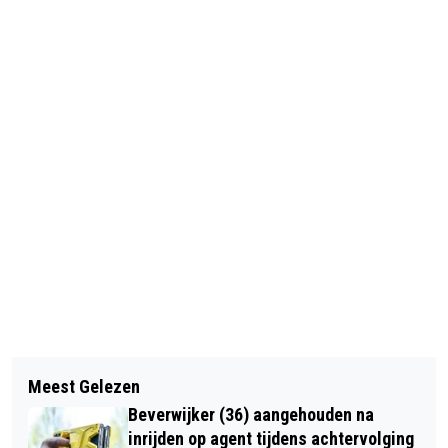
Vorig artikel
Volgend artikel
IN DE WEI IS DE LENTE NOG ALTIJD
Meest Gelezen
NOVA COLLEGE BIEDT MBO
EVEN MOOI
Beverwijker (36) aangehouden na
STUDIEKEUZE-ADVIES 'OP AFSTAND'
inrijden op agent tijdens achtervolging