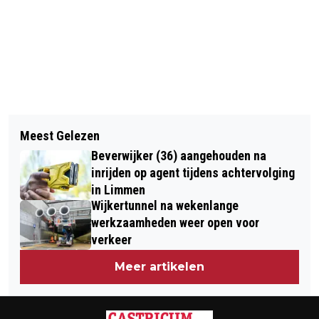
Vorig artikel
Volgend artikel
‘UN BEAU MATIN’ IN FILMHUIS
Meest Gelezen
UITKIJKTOREN OP KRUISBERG KOMT
HEEMSKERK IN LAURENTZ
Beverwijker (36) aangehouden na
TERUG
inrijden op agent tijdens achtervolging
in Limmen
Wijkertunnel na wekenlange
werkzaamheden weer open voor
verkeer
Meer artikelen