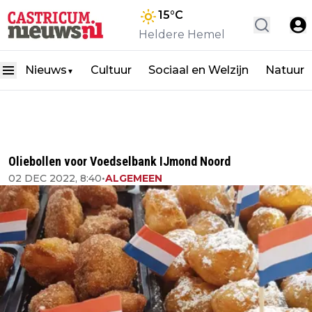
15
°C
Heldere Hemel
Nieuws
Cultuur
Sociaal en Welzijn
Natuur
▼
Oliebollen voor Voedselbank IJmond Noord
02 DEC 2022, 8:40
•
ALGEMEEN