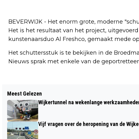
BEVERWIJK - Het enorm grote, moderne "schutt
Het is het resultaat van het project, uitgevoe
kunstenaarsduo Al Freshco, gemaakt mede op b
Het schuttersstuk is te bekijken in de Broedm
Nieuws sprak met enkele van de geportrettee
Vorig artikel
Meest Gelezen
BOB MARLEY: ONE LOVE DEZE WEEK IN
Wijkertunnel na wekenlange werkzaamheden
FILMHUIS DE CIRKEL
Vijf vragen over de heropening van de Wijke