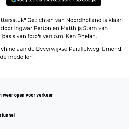
Voeg toe als voorkeursbron op Google
ersstuk" Gezichten van Noordholland is klaar!
rd door Ingwar Perton en Matthijs Stam van
asis van foto's van o.m. Ken Phelan.
achine aan de Beverwijkse Parallelweg. IJmond
rde modellen.
Volgend artikel
START JAARLIJKSE COLLECTEWEEK
 weer open voor verkeer
HARTSTICHTING
rtunnel