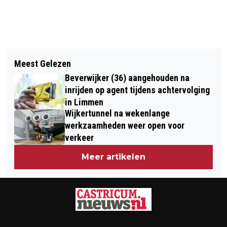
Vorig artikel
Volgend artikel
FILMPJES OP INSTAGRAM EN TIKTOK
Meest Gelezen
IJMOND NIEUWS MAAKT 4-DELIGE
LEIDT NAAR WEGPIRATEN OP A9 EN
Beverwijker (36) aangehouden na
SERIE OVER DE IJMOND
IN ALKMAAR
inrijden op agent tijdens achtervolging
in Limmen
Wijkertunnel na wekenlange
werkzaamheden weer open voor
verkeer
Meer artikelen