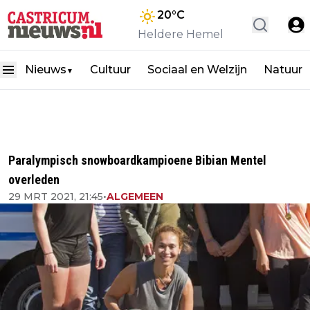
20
°C
Heldere Hemel
Nieuws
Cultuur
Sociaal en Welzijn
Natuur
▼
Paralympisch snowboardkampioene Bibian Mentel
overleden
29 MRT 2021, 21:45
•
ALGEMEEN